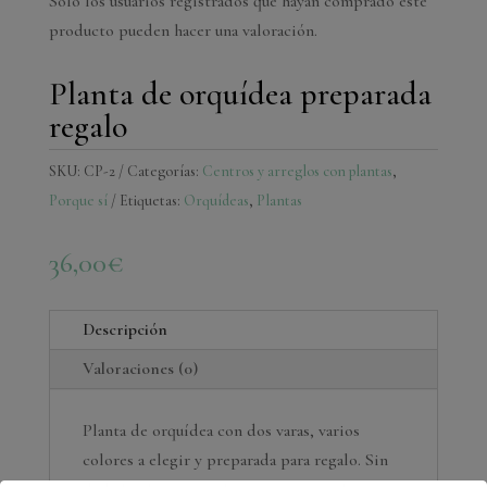
Solo los usuarios registrados que hayan comprado este
producto pueden hacer una valoración.
Planta de orquídea preparada
regalo
SKU:
CP-2
Categorías:
Centros y arreglos con plantas
,
Porque sí
Etiquetas:
Orquídeas
,
Plantas
36,00
€
Descripción
Valoraciones (0)
Planta de orquídea con dos varas, varios
colores a elegir y preparada para regalo. Sin