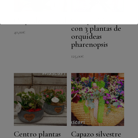
Orquídea Cristal
Composición
con 3 plantas de
40,00
€
orquídeas
pharenopsis
125,00
€
Centro plantas
Capazo silvestre