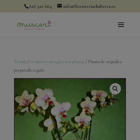
modal-check
616 520 664
info@floristeriachabrera.es
Tienda
/
Centros y arreglos con plantas
/ Planta de orquídea
preparada regalo