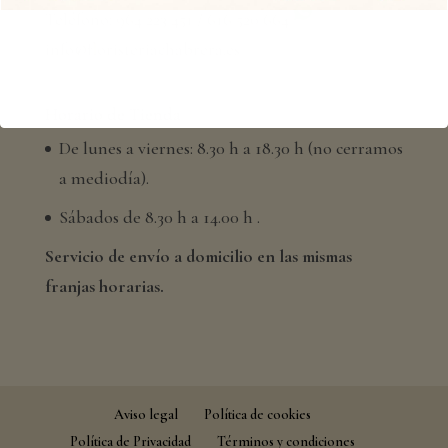
Teléfono: 964 223 451 / 616 520 664
info@floristeriachabrera.es
Horario de Tienda
De lunes a viernes: 8.30 h a 18.30 h (no cerramos
a mediodía).
Sábados de 8.30 h a 14.00 h .
Servicio de envío a domicilio en las mismas
franjas horarias.
Aviso legal
Política de cookies
Política de Privacidad
Términos y condiciones