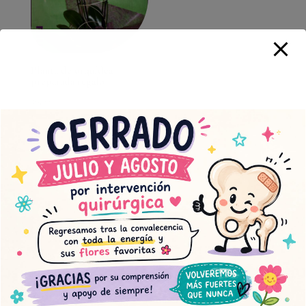
Planta de orquídea
preparada regalo
36,00
€
Contacto
Muscari Floristería Chabrera
Plaza de Santa Clara
Castellón de la Plana