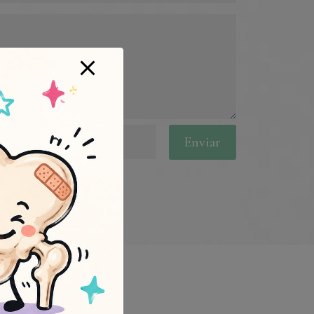
Enviar
=
15 + 8
en