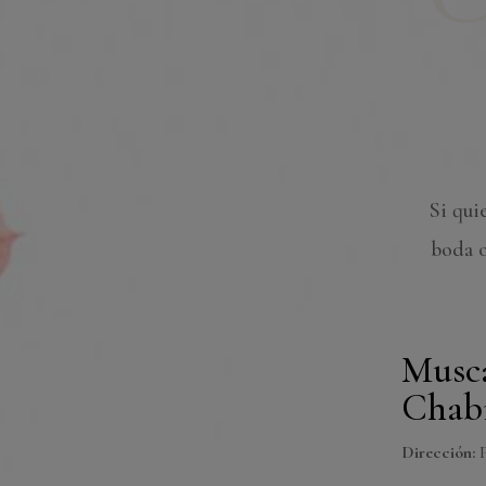
Si qui
boda o
Musca
Chab
Dirección:
P