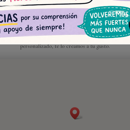
Castellón
scubre todas las opciones que podemos ofrecerte en nues
stería donde te atenderemos personalmente. Si quieres u
personalizado, te lo creamos a tu gusto.