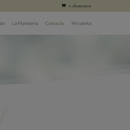
0 elementos
ión
La Floristería
Contacto
Mi cuenta
t