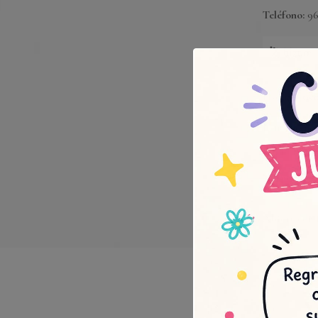
Teléfono:
96
Horario
tien
Lunes a vier
mediodía).
Sábados 8.30
Abierto en f
V