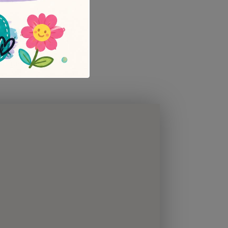
tra
n ramo