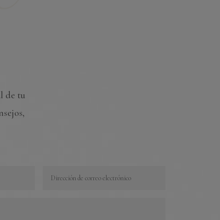
l de tu
nsejos,