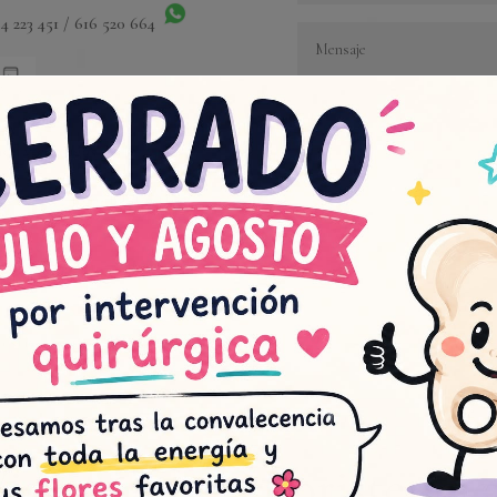
4 223 451 / 616 520 664
da y entregas:
nes 8.30 – 18.30 h (abierto a
 – 14.00 h.
estivos especiales (consultar).
isita nuestra floristería 