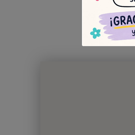
De
flori