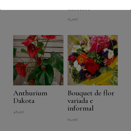
plantas de
interior
65,00
€
Anthurium
Bouquet de flor
Dakota
variada e
informal
48,00
€
60,00
€