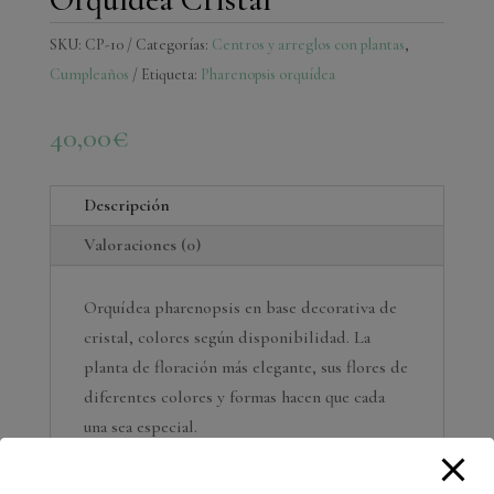
SKU:
CP-10
Categorías:
Centros y arreglos con plantas
,
Cumpleaños
Etiqueta:
Pharenopsis orquídea
40,00
€
Descripción
Valoraciones (0)
Orquídea pharenopsis en base decorativa de
cristal, colores según disponibilidad. La
planta de floración más elegante, sus flores de
diferentes colores y formas hacen que cada
una sea especial.