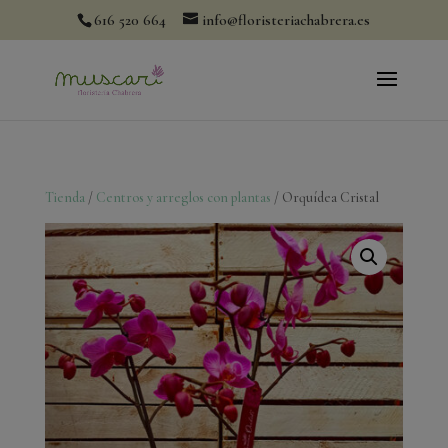
modal-check
616 520 664
info@floristeriachabrera.es
Tienda
/
Centros y arreglos con plantas
/ Orquídea Cristal