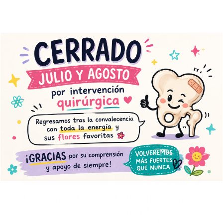
Orquídea
AÑADIR AL CARRITO
Cristal
cantidad
Productos relacionados
Hortensia Basket
Cerámica con
orquídea y
50,00
€