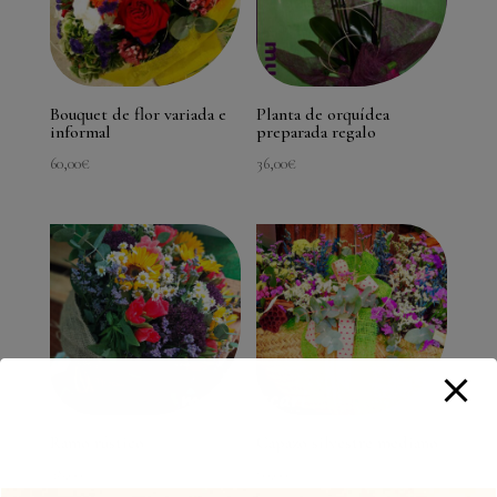
Bouquet de flor variada e
Planta de orquídea
informal
preparada regalo
60,00
€
36,00
€
Ramo rústico
Capazo silvestre mediano
38,00
€
70,00
€