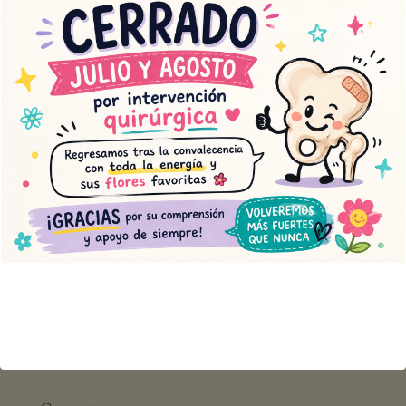
Bouquet de flor seca
Ramo de margaritas
40,00
€
38,00
€