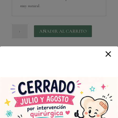
muy natural.
Capazo
AÑADIR AL CARRITO
silvestre
mediano
cantidad
Productos relacionados