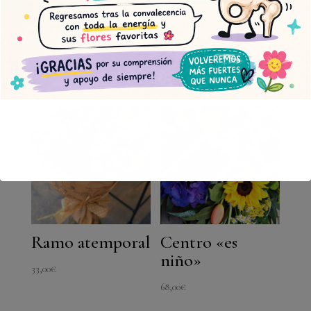
Centro silvestre
Cúpula con
rosas eterna
65,00
€
58,00
€
Ramo atemporal
Centro «es
niño»
33,00
€
68,00
€