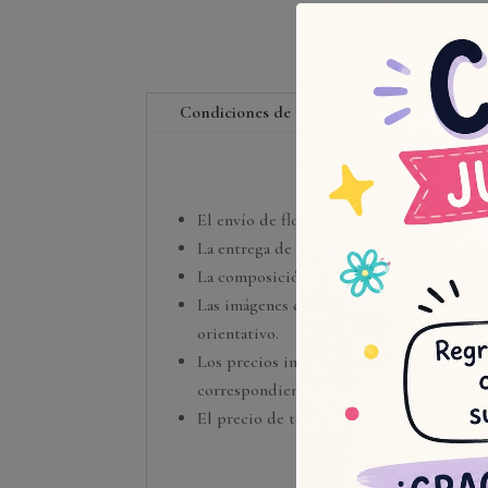
Condiciones de envío
Poblaciones
El envío de flores a domicilio en Castelló
La entrega de flores a domicilio por vent
La composición de los trabajos florales, 
Las imágenes de las bases y complementos
orientativo.
Los precios indicados en cada producto so
correspondientes.
El precio de todos los productos lleva inl