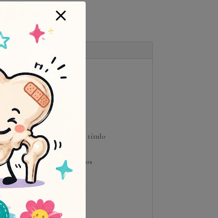
onado.
 del pago.
do de la época del año.
, bombones, peluche), son a título
encargos incluye los impuestos