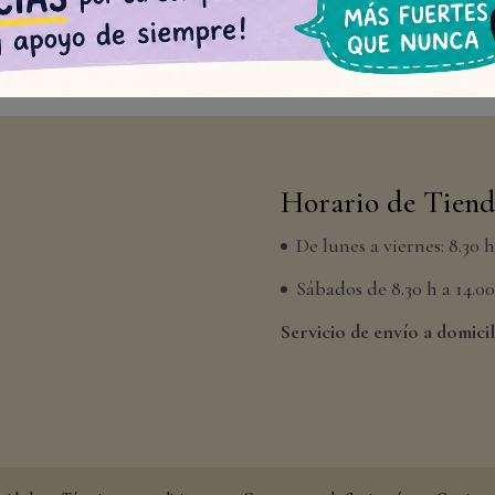
Horario de Tien
De lunes a viernes: 8.30 
Sábados de 8.30 h a 14.00 
Servicio de envío a domicil