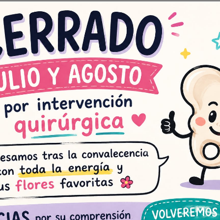
 de envío
n se realizará durante el horario comercial del día de entrega selecci
a online se realizará con un margen de 1 día laboral desde la recepción
tanto en el color como en el tipo de las flores, puede variar dependien
 de las composiciones florales, así como de los productos extra (cava
n en euros sin incluir los gastos de entrega. El importe final de los 
uido el I.V.A.