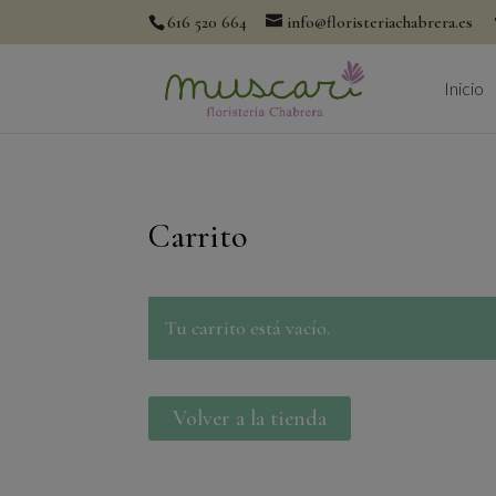
616 520 664
info@floristeriachabrera.es
Inicio
Carrito
Tu carrito está vacío.
Volver a la tienda