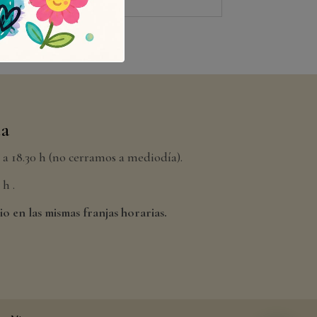
da
h a 18.30 h (no cerramos a mediodía).
h .
io en las mismas franjas horarias.