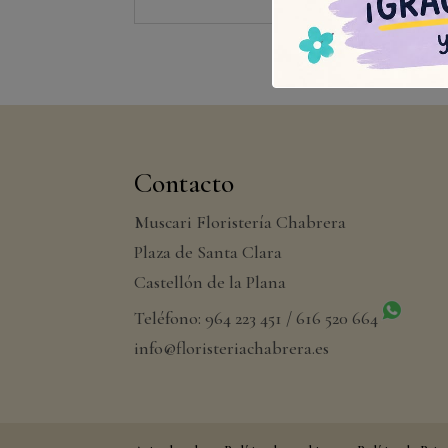
Contacto
Muscari Floristería Chabrera
Plaza de Santa Clara
Castellón de la Plana
Teléfono: 964 223 451 / 616 520 664
info@floristeriachabrera.es