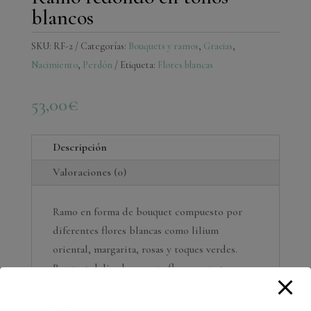
blancos
SKU:
RF-2
Categorías:
Bouquets y ramos
,
Gracias
,
Nacimiento
,
Perdón
Etiqueta:
Flores blancas
53,00
€
Descripción
Valoraciones (0)
Ramo en forma de bouquet compuesto por
diferentes flores blancas como lilium
oriental, margarita, rosas y toques verdes.
Bouquet delicado por sus flores y sus tonos
suaves, un arreglo floral que transmite luz y
tranquilidad.