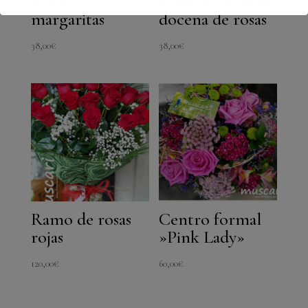
Ramo de
Ramo con media
margaritas
docena de rosas
38,00
€
38,00
€
Ramo de rosas
Centro formal
rojas
»Pink Lady»
120,00
€
60,00
€