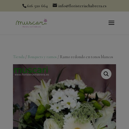
modal-check
616 520 664
info@floristeriachabrera.es
Tienda
/
Bouquets y ramos
/ Ramo redondo en tonos blancos