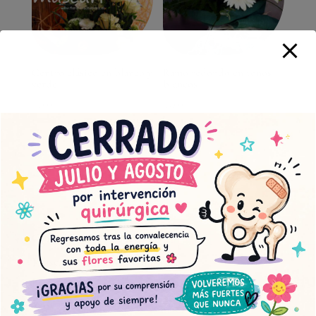
Centro clásico en blanco y
Ramo redondo en tonos
verde
blancos
95,00
€
53,00
€
Contacto
Muscari Floristería Chabrera
Plaza de Santa Clara
Castellón de la Plana