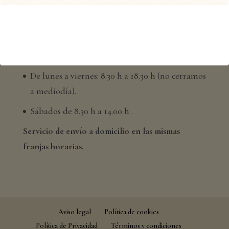
Teléfono: 964 223 451 / 616 520 664
info@floristeriachabrera.es
Horario de Tienda
De lunes a viernes: 8.30 h a 18.30 h (no cerramos
a mediodía).
Sábados de 8.30 h a 14.00 h .
Servicio de envío a domicilio en las mismas
franjas horarias.
Aviso legal
Política de cookies
Política de Privacidad
Términos y condiciones