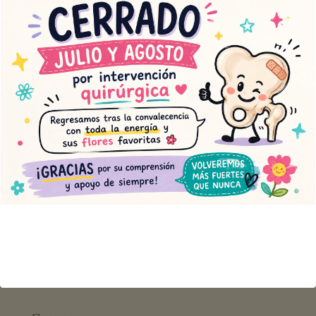
Centro «es niño»
Orquídea circular
68,00
€
45,00
€