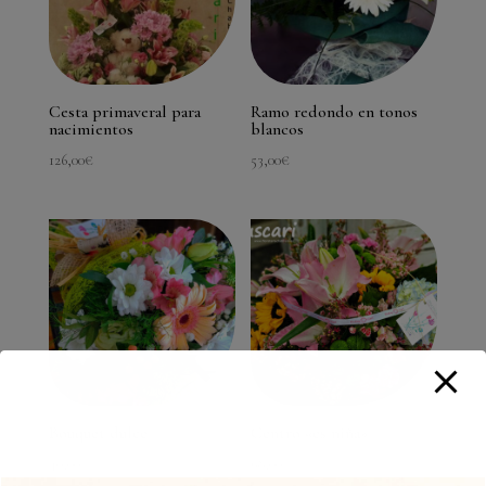
Cesta primaveral para
Ramo redondo en tonos
nacimientos
blancos
126,00
€
53,00
€
Bouquet dulce
Centro «es niña»
40,00
€
68,00
€