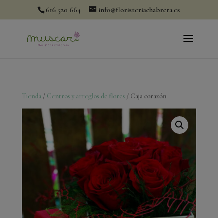
modal-check
616 520 664
info@floristeriachabrera.es
Tienda
/
Centros y arreglos de flores
/ Caja corazón