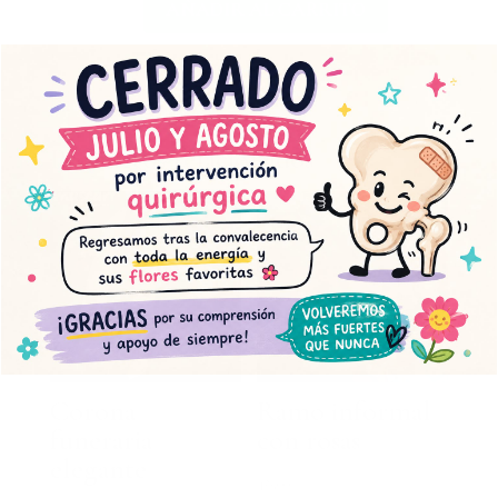
AÑADIR AL CARRITO
corazón
cantidad
Productos relacionados
Corona
Ramo informal
funeraria
con rosas
elegante
48,00
€