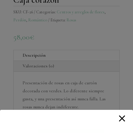
SKU:
CF-26
Categorías:
Centros y arreglos de flores
,
Perdón
,
Romántico
Etiqueta:
Rosas
58,00
€
Descripción
Valoraciones (0)
Presentación de rosas en caja de cartón
decorada con verdes. Lo diferente siempre
gusta, y una presentación así nunca falla. Las
rosas nunca dejan indiferente.
Caja