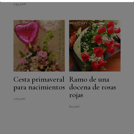
245,00
€
Cesta primaveral
Ramo de una
para nacimientos
docena de rosas
rojas
126,00
€
60,00
€