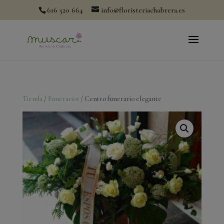
modal-check
616 520 664
info@floristeriachabrera.es
Tienda
/
Funerarios
/ Centro funerario elegante