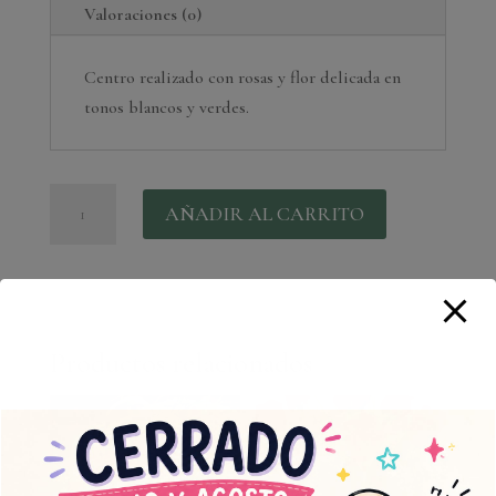
Valoraciones (0)
Centro realizado con rosas y flor delicada en
tonos blancos y verdes.
Centro
AÑADIR AL CARRITO
funerario
elegante
cantidad
Productos relacionados