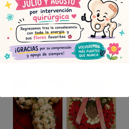
Bouquet
Ramo con media
compacto con
docena de rosas
rosas y margarita
38,00
€
verde
50,00
€