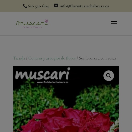
modal-check
616 520 664
info@floristeriachabrera.es
Tienda
/
Centros y arreglos de flores
/ Sombrerera con rosas