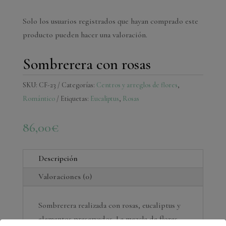
Solo los usuarios registrados que hayan comprado este
producto pueden hacer una valoración.
Sombrerera con rosas
SKU:
CF-23
Categorías:
Centros y arreglos de flores
,
Romántico
Etiquetas:
Eucaliptus
,
Rosas
86,00
€
Descripción
Valoraciones (0)
Sombrerera realizada con rosas, eucaliptus y
elementos preservados. La mezcla de flores