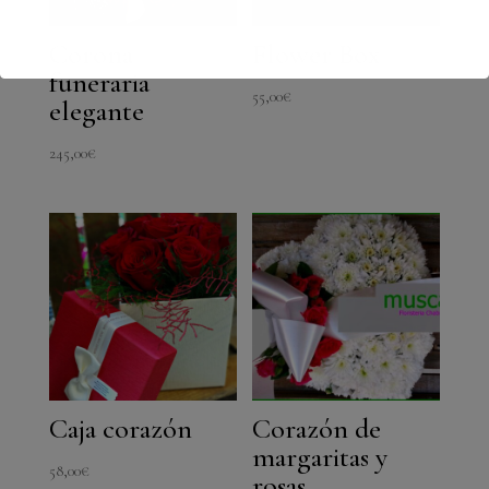
Corona
Flower Box
funeraria
55,00
€
elegante
245,00
€
Caja corazón
Corazón de
margaritas y
58,00
€
rosas