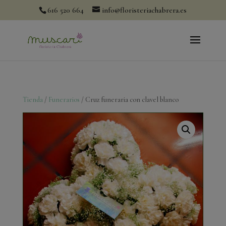
modal-check
616 520 664
info@floristeriachabrera.es
Tienda
/
Funerarios
/ Cruz funeraria con clavel blanco