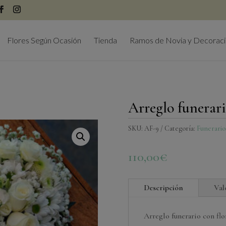
modal-check
Flores Según Ocasión
Tienda
Ramos de Novia y Decorac
Arreglo funerar
SKU:
AF-9
Categoría:
Funerario
110,00
€
Descripción
Val
Arreglo funerario con flo