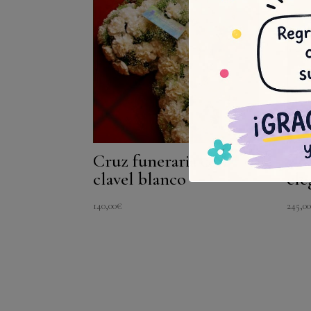
Cruz funeraria con
Cor
clavel blanco
ele
140,00
€
245,0