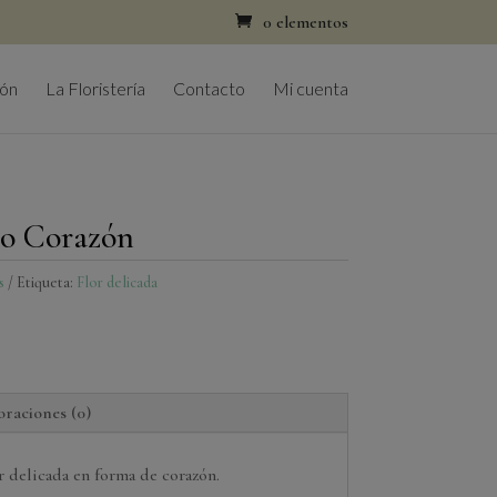
0 elementos
ión
La Floristería
Contacto
Mi cuenta
io Corazón
s
Etiqueta:
Flor delicada
oraciones (0)
r delicada en forma de corazón.