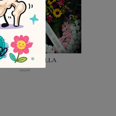
con
Corona ELLA
200,00
€