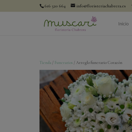
616 520 664
info@floristeriachabrera.es
Inicio
Tienda
/
Funerarios
/ Arreglo funerario Corazón