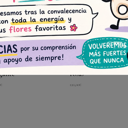
ona funeraria
Centro de difunto 
gante
rosas
0
€
120,00
€