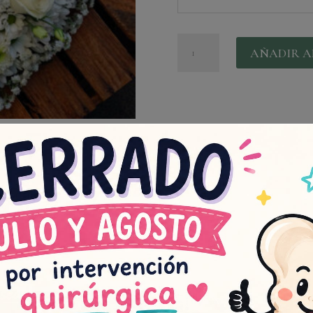
Arreglo
AÑADIR A
funerario
Corazón
cantidad
do este producto pueden hacer