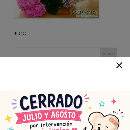
BLOG
Entradas recientes
Decoración floral para unas Bodas de Oro muy
»CUÉNTAME».
Una boda con mucha…»química».
Muscari Floristería Chabrera estrena web
julio 2026