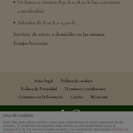
De lunes a viernes: 8.30 h a 18.30 h (no cerramos
a mediodía).
Sábados de 8.30 h a 14.00 h .
Servicio de envío a domicilio en las mismas
franjas horarias.
Aviso legal
Política de cookies
Política de Privacidad
Términos y condiciones
Contacta con la floristería
Carrito
Mi cuenta
Uso de cookies
Este sitio web utiliza cookies para que usted tenga la mejor experiencia de
© Floristería Muscari Chabrera | Todos los
usuario. Si continúa navegando está dando su consentimiento para la
aceptación de las mencionadas cookies y la aceptación de nuestra
Política de
derechos reservados | Desarrollo
Dann Braun