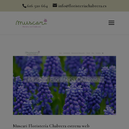
modal-check
616 520 664
info@floristeriachabrera.es
Muscari Floristería Chabrera estrena web