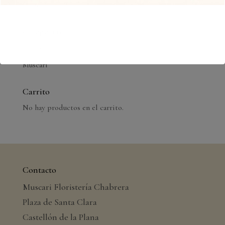
« Jun
Categorías
Bodas
Muscari
Carrito
No hay productos en el carrito.
Contacto
Muscari Floristería Chabrera
Plaza de Santa Clara
Castellón de la Plana