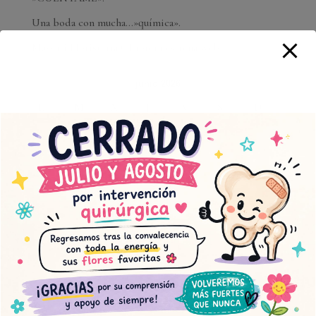
Una boda con mucha…»química».
Muscari Floristería Chabrera estrena web
junio 2026
L
M
X
J
V
S
D
1
2
3
4
5
6
7
8
9
10
11
12
13
14
15
16
17
18
19
20
21
22
23
24
25
26
27
28
29
30