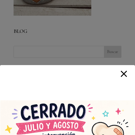
BLOG
Entradas recientes
Decoración floral para unas Bodas de Oro muy
»CUÉNTAME».
Una boda con mucha…»química».
Muscari Floristería Chabrera estrena web
agosto 2026
L
M
X
J
V
S
D