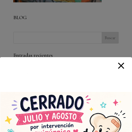
BLOG
Entradas recientes
Decoración floral para unas Bodas de Oro muy
»CUÉNTAME».
Una boda con mucha…»química».
Muscari Floristería Chabrera estrena web
agosto 2026
L
M
X
J
V
S
D