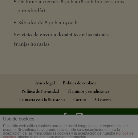
De lunes a viernes: 8.30 h a 18.30 h (no cerramos
a mediodía).
Sábados de 8.30 h a 14.00 h .
Servicio de envío a domicilio en las mismas
franjas horarias.
Aviso legal
Política de cookies
Política de Privacidad
Términos y condiciones
Contacta con la floristería
Carrito
Mi cuenta
Uso de cookies
Este sitio web utiliza cookies para que usted tenga la mejor experiencia de
© Floristería Muscari Chabrera | Todos los
usuario. Si continúa navegando está dando su consentimiento para la
aceptación de las mencionadas cookies y la aceptación de nuestra
Política de
derechos reservados | Desarrollo
Dann Braun
cookies
, pinche el enlace para mayor información.