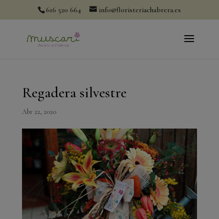
modal-check
616 520 664
info@floristeriachabrera.es
Regadera silvestre
Abr 22, 2020