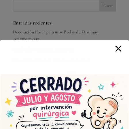
Entradas recientes
Decoración floral para unas Bodas de Oro muy
»CUÉNTAME».
Una boda con mucha…»química».
Muscari Floristería Chabrera estrena web
agosto 2026
L
M
X
J
V
S
D
1
2
3
4
5
6
7
8
9