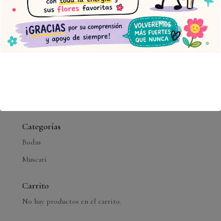
10
11
12
13
14
15
16
17
18
19
20
21
22
23
24
25
26
27
28
29
30
31
« Jun
Categorías
Bodas
Muscari
Carrito
No hay productos en el carrito.