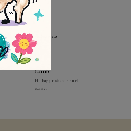
31
« Jun
Categorías
Bodas
Muscari
Carrito
No hay productos en el
carrito.