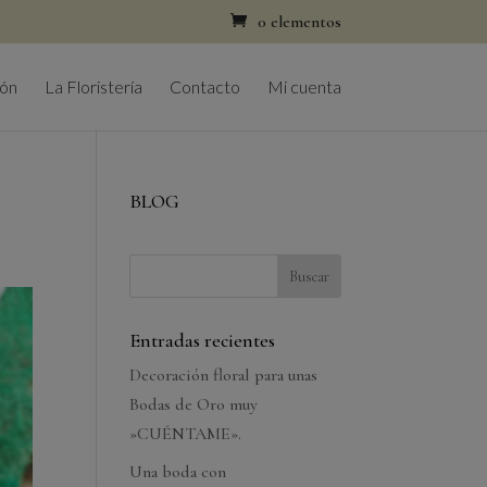
0 elementos
ión
La Floristería
Contacto
Mi cuenta
BLOG
Entradas recientes
Decoración floral para unas
Bodas de Oro muy
»CUÉNTAME».
Una boda con