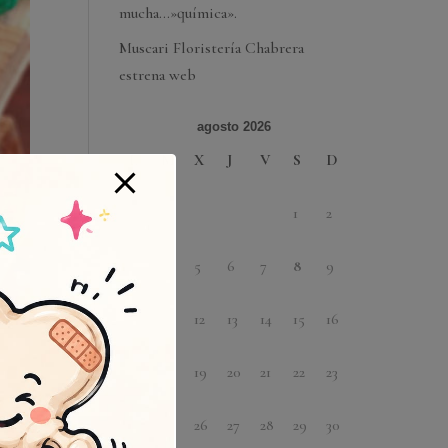
mucha…»química».
Muscari Floristería Chabrera
estrena web
agosto 2026
L
M
X
J
V
S
D
1
2
3
4
5
6
7
8
9
10
11
12
13
14
15
16
17
18
19
20
21
22
23
24
25
26
27
28
29
30