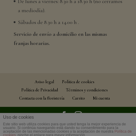
De lunes a viernes: 8.30 h a 18.30 h (no cerramos
a mediodía).
Sábados de 8.30 h a 14.00 h .
Servicio de envío a domicilio en las mismas
franjas horarias.
Aviso legal
Política de cookies
Política de Privacidad
Términos y condiciones
Contacta con la floristería
Carrito
Mi cuenta
Uso de cookies
Este sitio web utiliza cookies para que usted tenga la mejor experiencia de
© Floristería Muscari Chabrera | Todos los
usuario. Si continúa navegando está dando su consentimiento para la
aceptación de las mencionadas cookies y la aceptación de nuestra
Política de
derechos reservados | Desarrollo
Dann Braun
cookies
, pinche el enlace para mayor información.