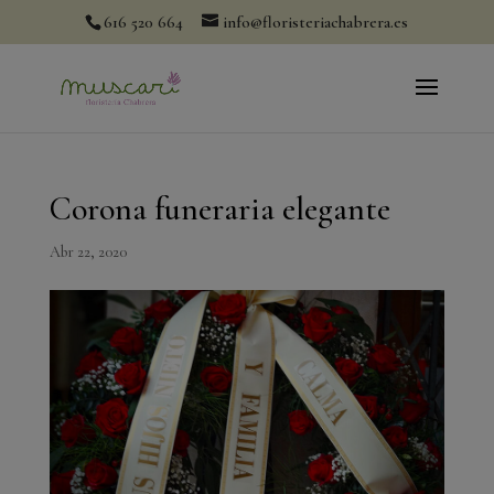
modal-check
616 520 664
info@floristeriachabrera.es
Corona funeraria elegante
Abr 22, 2020