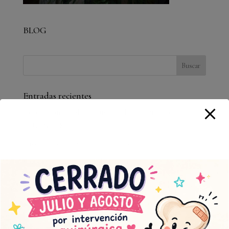
BLOG
Entradas recientes
Decoración floral para unas Bodas de Oro muy
»CUÉNTAME».
Una boda con mucha…»química».
Muscari Floristería Chabrera estrena web
agosto 2026
L
M
X
J
V
S
D