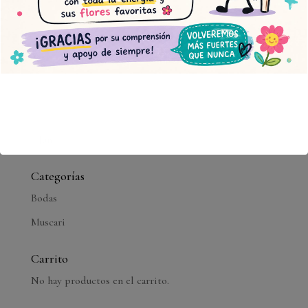
10
11
12
13
14
15
16
17
18
19
20
21
22
23
24
25
26
27
28
29
30
31
« Jun
Categorías
Bodas
Muscari
Carrito
No hay productos en el carrito.