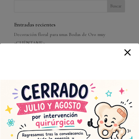
Entradas recientes
Decoración floral para unas Bodas de Oro muy
»CUÉNTAME».
Una boda con mucha…»química».
Muscari Floristería Chabrera estrena web
agosto 2026
L
M
X
J
V
S
D
1
2
3
4
5
6
7
8
9