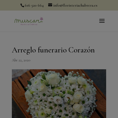
modal-check
616 520 664
info@floristeriachabrera.es
Arreglo funerario Corazón
Abr 22, 2020