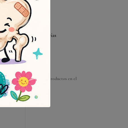
31
« Jun
Categorías
Bodas
Muscari
Carrito
No hay productos en el
carrito.