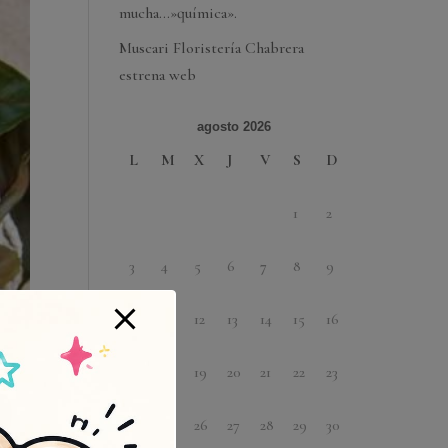
mucha…»química».
Muscari Floristería Chabrera
estrena web
agosto 2026
L
M
X
J
V
S
D
1
2
3
4
5
6
7
8
9
10
11
12
13
14
15
16
17
18
19
20
21
22
23
24
25
26
27
28
29
30