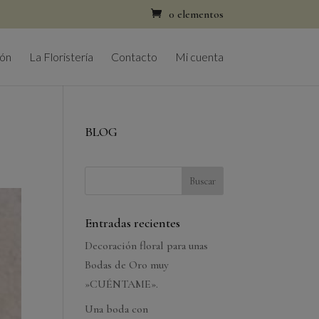
0 elementos
ión
La Floristería
Contacto
Mi cuenta
BLOG
Entradas recientes
Decoración floral para unas
Bodas de Oro muy
»CUÉNTAME».
Una boda con