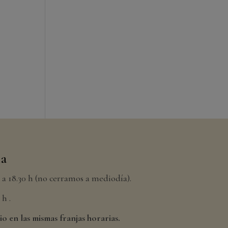
da
h a 18.30 h (no cerramos a mediodía).
h .
io en las mismas franjas horarias.