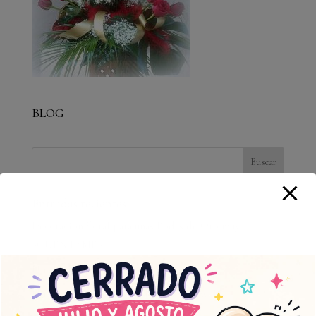
BLOG
Entradas recientes
Decoración floral para unas Bodas de Oro muy
»CUÉNTAME».
Una boda con mucha…»química».
Muscari Floristería Chabrera estrena web