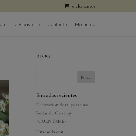
0 elementos
ión
La Floristería
Contacto
Mi cuenta
BLOG
Entradas recientes
Decoración floral para unas
Bodas de Oro muy
»CUÉNTAME».
Una boda con