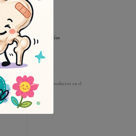
31
« Jun
Categorías
Bodas
Muscari
Carrito
No hay productos en el
carrito.