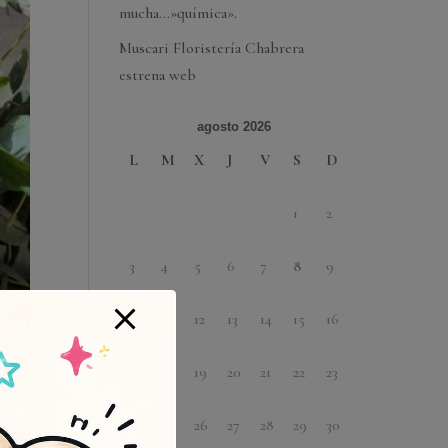
mucha…»química».
Muscari Floristería Chabrera
estrena web
agosto 2026
L
M
X
J
V
S
D
1
2
3
4
5
6
7
8
9
10
11
12
13
14
15
16
17
18
19
20
21
22
23
24
25
26
27
28
29
30