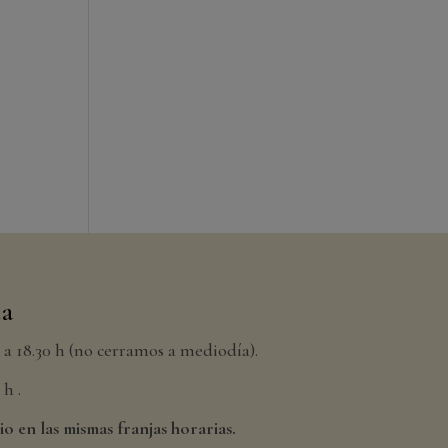
da
h a 18.30 h (no cerramos a mediodía).
h .
io en las mismas franjas horarias.