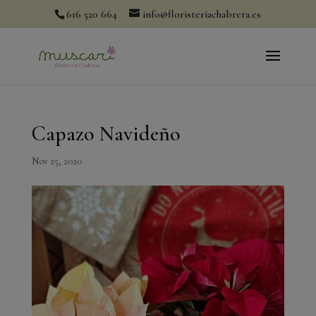
modal-check
616 520 664
info@floristeriachabrera.es
Capazo Navideño
Nov 25, 2020