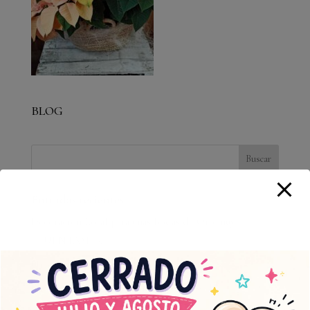
BLOG
Entradas recientes
Decoración floral para unas Bodas de Oro muy
»CUÉNTAME».
Una boda con mucha…»química».
Muscari Floristería Chabrera estrena web