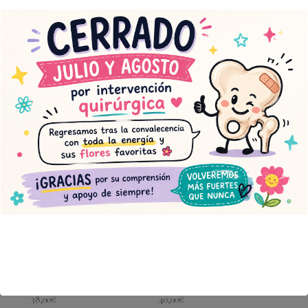
Orquídea
AÑADIR AL CARRITO
circular
cantidad
Productos relacionados
Hortensia
Bouquet dulce
38,00
€
40,00
€