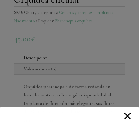
SKU:
CP-11
Categorías:
Centros y arreglos con plantas
,
Nacimiento
Etiqueta:
Pharenopsis orquídea
45,00
€
Descripción
Valoraciones (0)
Orquídea pharenopsis de forma redonda en
base decorativa, color según disponibilidad.
La planta de floración más elegante, sus flores
de diferentes colores y formas hacen que cada
una sea especial.