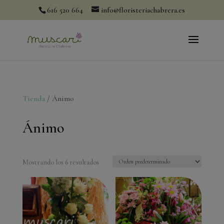
modal-check
616 520 664
info@floristeriachabrera.es
Tienda
/ Ánimo
Ánimo
Mostrando los 6 resultados