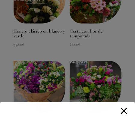
Centro clásico en blanco y
Cesta con flor de
verde
temporada
95,00
€
66,00
€
Ramo atemporal
Ramo silvestre en base de
cristal
33,00
€
65,00
€