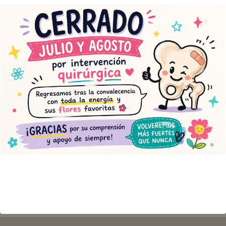
Capazo silvestre flor
Capazo silvestre pequeño
fresca
50,00
€
76,00
€