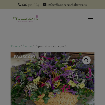
modal-check
616 520 664
info@floristeriachabrera.es
Tienda
/
Ánimo
/ Capazo silvestre pequeño