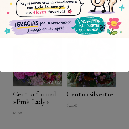
mediano
en blanco y
verde
70,00
€
95,00
€
Centro formal
Centro silvestre
»Pink Lady»
65,00
€
60,00
€