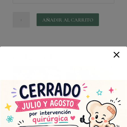
Capazo
AÑADIR AL CARRITO
silvestre
pequeño
cantidad
Productos relacionados
Capazo silvestre
Centro clásico