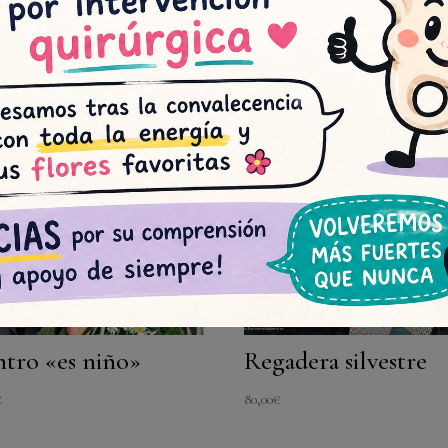
tro «es niño»
Regadera silvestre
€
80,00
€