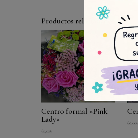
Productos relacionados
Centro formal »Pink
Cen
Lady»
68,00
60,00
€