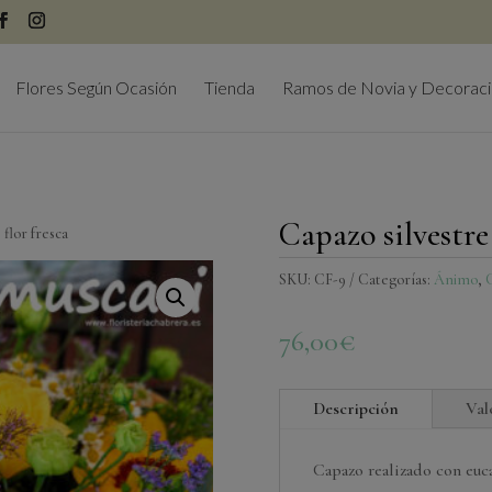
modal-check
Flores Según Ocasión
Tienda
Ramos de Novia y Decorac
Capazo silvestre 
 flor fresca
SKU:
CF-9
Categorías:
Ánimo
,
C
76,00
€
Descripción
Val
Capazo realizado con euc