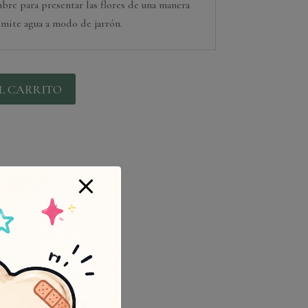
bre para presentar las flores de una manera
dmite agua a modo de jarrón.
L CARRITO