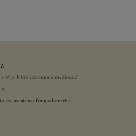
da
h a 18.30 h (no cerramos a mediodía).
h .
io en las mismas franjas horarias.