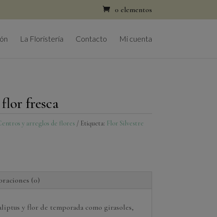
0 elementos
ión
La Floristería
Contacto
Mi cuenta
flor fresca
entros y arreglos de flores
Etiqueta:
Flor Silvestre
oraciones (0)
aliptus y flor de temporada como girasoles,