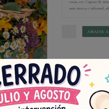
rosas, etc. Capazo de mim
más rústica e informal, a
Capazo
AÑADIR A
silvestre
flor
fresca
cantidad
do este producto pueden hacer