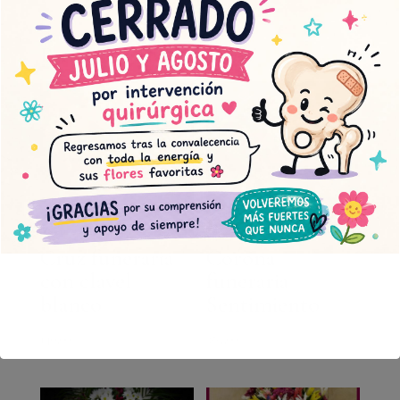
Productos relacionados
Cruz funeraria
Corona
con clavel
funeraria
blanco
Sentimiento
140,00
€
285,00
€