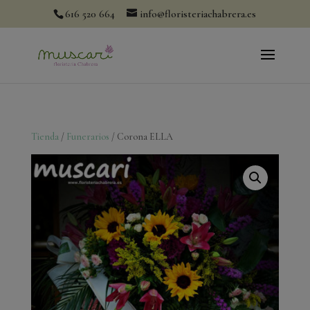
modal-check
616 520 664
info@floristeriachabrera.es
Tienda
/
Funerarios
/ Corona ELLA