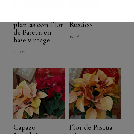
Centro de
Saco Navideño
plantas con Flor
Rústico
de Pascua en
45,00
€
base vintage
40,00
€
Capazo
Flor de Pascua