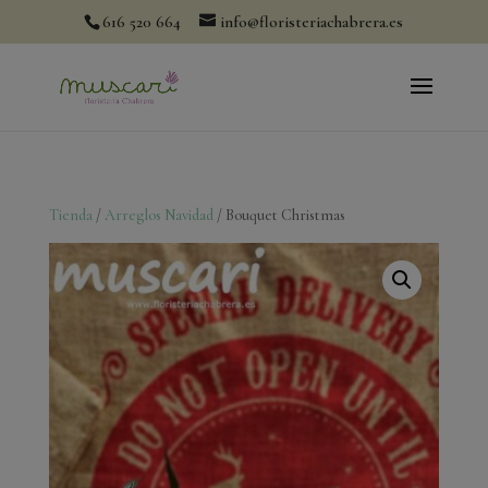
modal-check
616 520 664
info@floristeriachabrera.es
Tienda
/
Arreglos Navidad
/ Bouquet Christmas