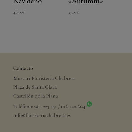
Navideño
«Autumm»
48,00
€
35,00
€
Contacto
Muscari Floristería Chabrera
Plaza de Santa Clara
Castellón de la Plana
Teléfono: 964 223 451 / 616 520 664
info@floristeriachabrera.es