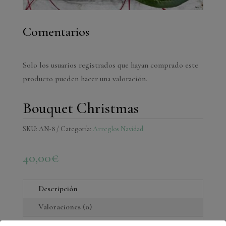
Comentarios
Solo los usuarios registrados que hayan comprado este
producto pueden hacer una valoración.
Bouquet Christmas
SKU:
AN-8
Categoría:
Arreglos Navidad
40,00
€
Descripción
Valoraciones (0)