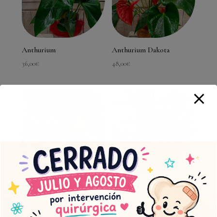
Anthurium
Anthurium Dakota
36,00
€
48,00
€
Bouquet de flor seca
Bromelia
40,00
€
38,00
€