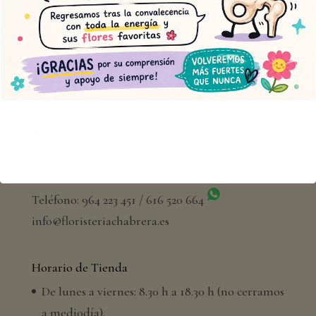
Contacto
Muscari Floristería Chabrera
Plaza de Santa Clara
Castellón de la Plana
Teléfono: 964 223 451 / 616 520 664
info@floristeriachabrera.es
Horario de Tienda
De lunes a viernes: 8.30 h a 18.30 h (no cerramos
a mediodía).