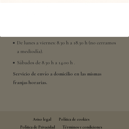
Teléfono: 964 223 451 / 616 520 664
info@floristeriachabrera.es
Horario de Tienda
De lunes a viernes: 8.30 h a 18.30 h (no cerramos
a mediodía).
Sábados de 8.30 h a 14.00 h .
Servicio de envío a domicilio en las mismas
franjas horarias.
Aviso legal
Política de cookies
Política de Privacidad
Términos y condiciones