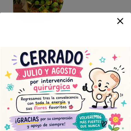
Bouquet compacto con
rosas y margarita verde
50,00
€
Contacto
Muscari Floristería Chabrera
Plaza de Santa Clara
Castellón de la Plana