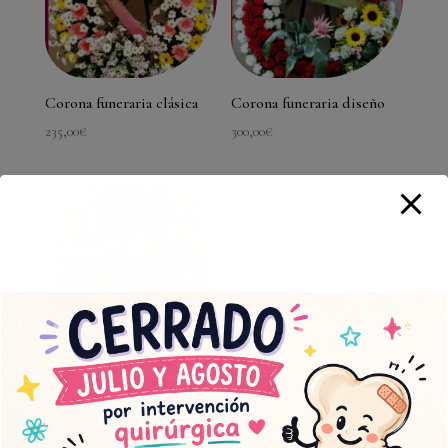
Corona funeraria clásica
Corona funeraria diseño
235,00
€
300,00
€
Corona funeraria sencilla
200,00
€