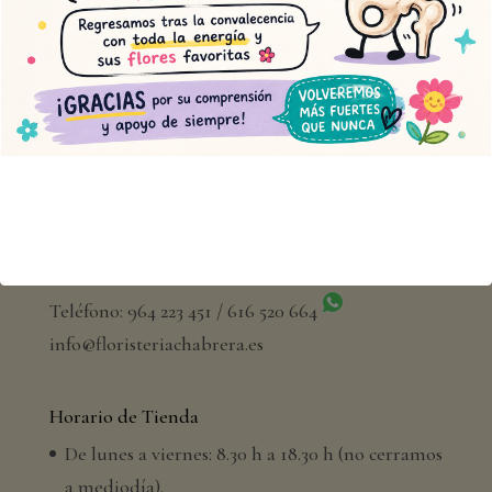
Contacto
Muscari Floristería Chabrera
Plaza de Santa Clara
Castellón de la Plana
Teléfono: 964 223 451 / 616 520 664
info@floristeriachabrera.es
Horario de Tienda
De lunes a viernes: 8.30 h a 18.30 h (no cerramos
a mediodía).