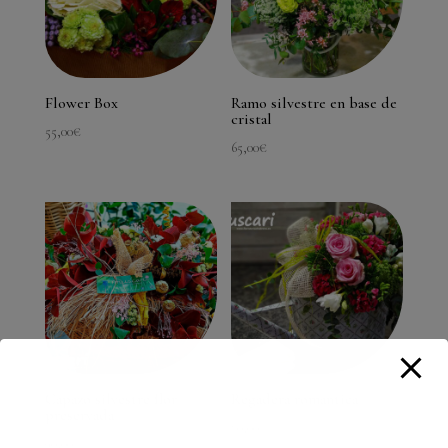
Flower Box
Ramo silvestre en base de
cristal
55,00
€
65,00
€
Capazo silvestre flor
Regadera romantica
preservada
70,00
€
90,00
€