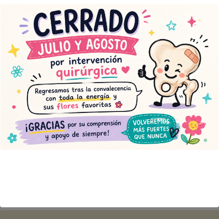
Sombrerera con flor
Ramo de tulipanes
variada
36,00
€
95,00
€