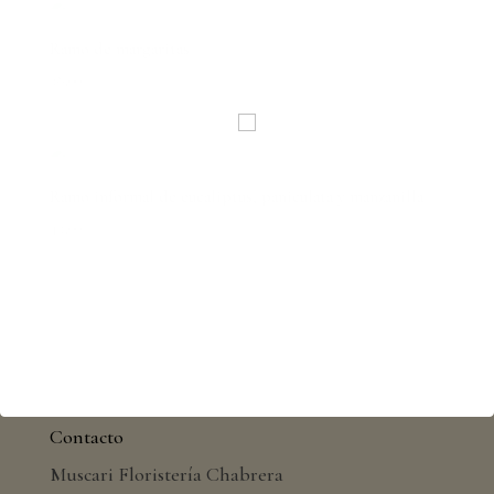
Ramo de margaritas
38,00
€
Ramo informal de eucaliptus, paniculata y manzanilla
42,00
€
Contacto
Muscari Floristería Chabrera