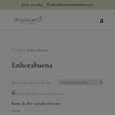
modal-check
616 520 664
info@floristeriachabrera.es
Tienda
/ Enhorabuena
Enhorabuena
Mostrando los 6 resultados
Ramo de flor variada silvestre
36,00
€