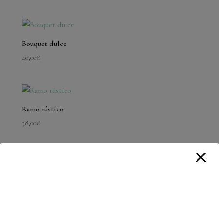
Bouquet dulce
40,00
€
Ramo rústico
38,00
€
Orquídea Cerámica
40,00
€