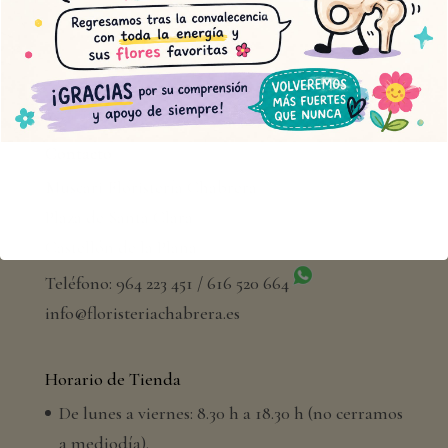
Contacto
Muscari Floristería Chabrera
Plaza de Santa Clara
Castellón de la Plana
Teléfono: 964 223 451 / 616 520 664
info@floristeriachabrera.es
Horario de Tienda
De lunes a viernes: 8.30 h a 18.30 h (no cerramos
a mediodía).