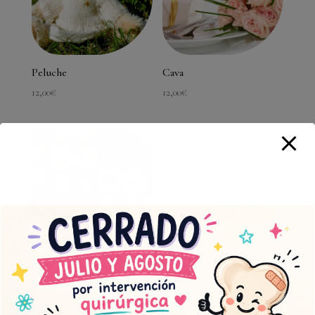
Peluche
Cava
12,00
€
12,00
€
Bombones
10,00
€